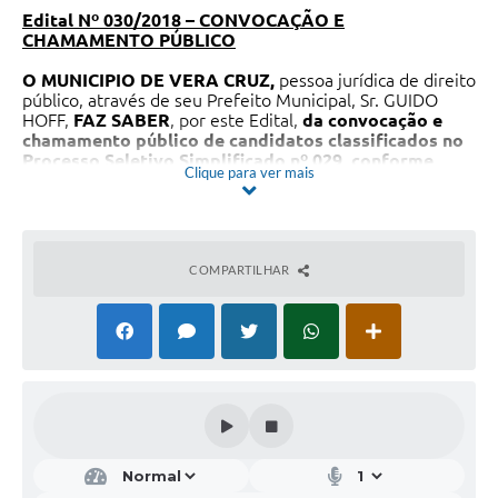
Edital Nº 030/2018 – CONVOCAÇÃO E
CHAMAMENTO PÚBLICO
O MUNICIPIO DE VERA CRUZ,
pessoa jurídica de direito
público, através de seu Prefeito Municipal, Sr. GUIDO
HOFF,
FAZ SABER
, por este Edital,
da convocação e
chamamento público de candidatos classificados no
Processo Seletivo Simplificado nº 029, conforme
Clique para ver mais
Edital nº 128/2016, homologação final de acordo com
o Edital nº 133/2016, para admissão EM FUNÇÃO
PÚBLICA TEMPORÁRIA
, conforme segue:
PROFESSOR ÁREA II – CIÊNCIAS– PSS Nº 029
COMPARTILHAR
ClassificaçãoNome
2°MÔNICA MARIA WEILAND
De conformidade com os itens 4.5 e 13.1 do Edital n.º
comprovar o atendimento das condições exigidas nos
itens 13.1.1 até 13.1.19, do edital acima referido. A
convocada deve se apresentar no setor de Recursos
Humanos, na Secretaria Municipal de Administração da
Prefeitura Municipal de Vera Cruz, situada na Avenida