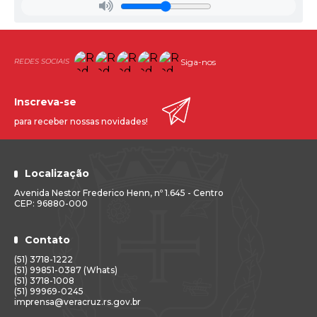
Nestor Frederico Henn, 1645. comparecimento no prazo
estipulado será interpretado como renuncia ao contrato.
Gabinete do Prefeito, 15 de fevereiro de 2018.
Siga-nos
GUIDO HOFF
Inscreva-se
Prefeito Municipal.
para receber nossas novidades!
Localização
Avenida Nestor Frederico Henn, nº 1.645 - Centro
CEP: 96880-000
Contato
(51) 3718-1222
(51) 99851-0387 (Whats)
(51) 3718-1008
(51) 99969-0245
imprensa@veracruz.rs.gov.br