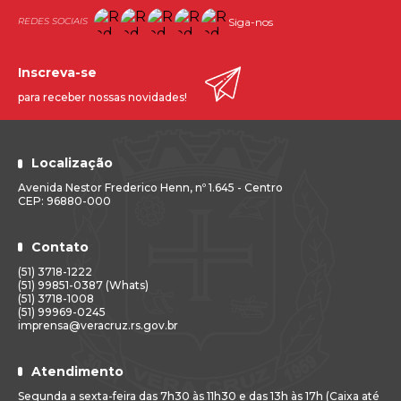
5 (cinco) dias, prorrogável uma única vez, a critério da
Siga-nos
Administração, para apresentar a documentação e
habilitação mínima exigida para o exercício da função,
conforme estabelecido na legislação vigente. o
Inscreva-se
convocado deve se apresentar no setor de Recursos
Humanos, na Secretaria Municipal de Administração da
para receber nossas novidades!
Prefeitura Municipal de Vera Cruz, situada na Avenida
Nestor Frederico Henn, 1645. comparecimento no prazo
estipulado será interpretado como renuncia ao contrato
Localização
Gabinete do Prefeito, 06 de fevereiro de 2018.
Avenida Nestor Frederico Henn, nº 1.645 - Centro
CEP: 96880-000
GUIDO HOFF
Contato
Prefeito Municipal.
(51) 3718-1222
(51) 99851-0387 (Whats)
(51) 3718-1008
(51) 99969-0245
imprensa@veracruz.rs.gov.br
Atendimento
Segunda a sexta-feira das 7h30 às 11h30 e das 13h às 17h (Caixa até