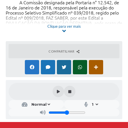
A Comissão designada pela Portaria n° 12.542, de
16 de Janeiro de 2018, responsável pela execução do
Processo Seletivo Simplificado nº 039/2018, regido pelo
Edital nº 009/2018, FAZ SABER, por este Edital a
DIVULGAÇÃO DA PONTUAÇÃO DEFINITIVA, após prazo de
Clique para ver mais
recurso PARA CONTRATAÇÃO TEMPORÁRIA para
desempenhar as funções
Farmacêutico
e
Profissional
de Educação Física
, junto ao Núcleo de Apoio a Saúde
da Família – NASF, vinculado a Secretaria Municipal de
Saúde, conforme segue:
COMPARTILHAR
PONTUAÇÃO APÓS PRAZO DE RECURSO
FUNÇÃO: FARMACÊUTICO
COLOCAÇÃO
PROTOCOLO N.º
NOME DO
CANDIDATO
PONTUAÇÃO INICIAL
1º471Flavia Brasil Dias95
2º515Ismael Paulo Wilges70
3º*436Franciela Cousseau70
3º*479Karini da Rosa70
5º421Andreia de Fatima da Siqueira55
6º475Betina Brixner55
7º*424Greice Graziela Moraes50
7º*453Karine Rodrigues50
7º*485Mariana Portela de Assis50