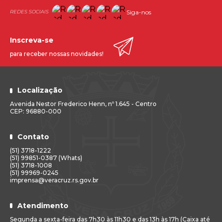
7º*478Michele Augusta Tornquist50
Siga-nos
11º447Francieli Simon45
12º516Gabriela Haas Sa40
13º*473Francine Bizzi Schlemer35
Inscreva-se
13º*416Julia Luiza Kern35
15º*430Betina Goellner30
para receber nossas novidades!
15º*514Caio Fernando de Oliveira30
15º*505Carla Ines Kessler30
15º*387Fabricio Freitas30
15º*444Lara Françoise Godinho Arruda30
Localização
20º454Elisa Ines Klinger30
21º524Bruna Bandeira Miguel25
Avenida Nestor Frederico Henn, nº 1.645 - Centro
CEP: 96880-000
22º472Daiane Milbradt Rosa20
23º519Larissa Pereira Porto20
24º481Jessica Luiza Beck10
Contato
25º493Angelica Pletsch Carvalho00
* Colocação a ser definida por sorteio
(51) 3718-1222
(51) 99851-0387 (Whats)
(51) 3718-1008
FUNÇÃO: PROFISSIONAL DE EDUCAÇÃO FÍSICA
(51) 99969-0245
COLOCAÇÃO
PROTOCOLO N.º
NOME DO
imprensa@veracruz.rs.gov.br
CANDIDATO
PONTUAÇÃO INICIAL
1º501Simony Fagundes Dias50
2º531Carla Adriana Silva Silveira45
Atendimento
3º500Juliano Rodrigues Adolfo45
4º476Leonardo Fernando Wink35
Segunda a sexta-feira das 7h30 às 11h30 e das 13h às 17h (Caixa até