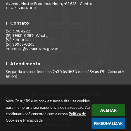
Avenida Nestor Frederico Henn, nº 1.645 - Centro
CEP: 96880-000
Contato
(51) 3718-1222
(51) 99851-0387 (Whats)
(51) 3718-1008
(51) 99969-0245
imprensa@veracruz.rs.gov.br
Atendimento
Segunda a sexta-feira das 7h30 às 11h30 e das 13h às 17h (Caixa até
às 16h)
Versão do Sistema:
3.5.3 - 19/06/2026
Vera Cruz / RS e os cookies: nosso site usa cookies
Portal atualizado em:
05/08/2026 16:42
Dados Abertos
para melhorar a sua experiência de navegação. Ao
ACEITAR
continuar você concorda com a nossa
Política de
© Copyright Instar - 2006-2026. Todos os direitos
Cookies
e
Privacidade
.
PERSONALIZAR
reservados -
Instar Tecnologia