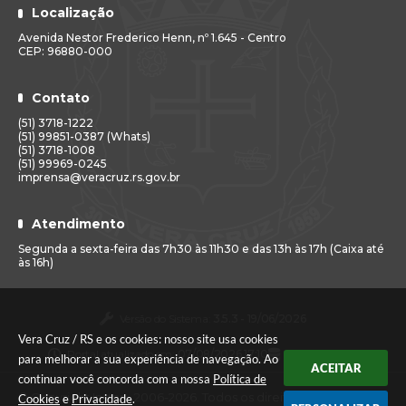
Localização
Avenida Nestor Frederico Henn, nº 1.645 - Centro
CEP: 96880-000
Contato
(51) 3718-1222
(51) 99851-0387 (Whats)
(51) 3718-1008
(51) 99969-0245
imprensa@veracruz.rs.gov.br
Atendimento
Segunda a sexta-feira das 7h30 às 11h30 e das 13h às 17h (Caixa até
às 16h)
Versão do Sistema:
3.5.3 - 19/06/2026
Vera Cruz / RS e os cookies: nosso site usa cookies
Portal atualizado em:
07/08/2026 17:10
Dados Abertos
para melhorar a sua experiência de navegação. Ao
ACEITAR
continuar você concorda com a nossa
Política de
© Copyright Instar - 2006-2026. Todos os direitos
Cookies
e
Privacidade
.