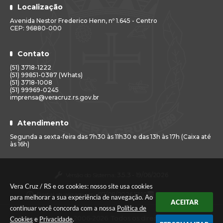
Localização
Avenida Nestor Frederico Henn, nº 1.645 - Centro
CEP: 96880-000
Contato
(51) 3718-1222
(51) 99851-0387 (Whats)
(51) 3718-1008
(51) 99969-0245
imprensa@veracruz.rs.gov.br
Atendimento
Segunda a sexta-feira das 7h30 às 11h30 e das 13h às 17h (Caixa até
às 16h)
Versão do Sistema:
3.5.3 - 19/06/2026
Vera Cruz / RS e os cookies: nosso site usa cookies
Portal atualizado em:
07/08/2026 17:10
Dados Abertos
para melhorar a sua experiência de navegação. Ao
ACEITAR
continuar você concorda com a nossa
Política de
© Copyright Instar - 2006-2026. Todos os direitos
Cookies
e
Privacidade
.