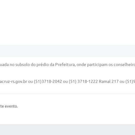
uada no subsolo do prédio da Prefeitura, onde participam os conselheiro
cruz-rs.gov.br
ou (51)3718-2042 ou (51) 3718-1222 Ramal 217 ou (51)9
ste evento.
 MÍDIAS