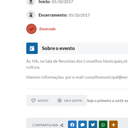
Início:
05/10/2017
Encerramento:
05/10/2017
Encerrado
Sobre o evento
Às 16h, na Sala de Reuniões dos Conselhos Municipais,sit
cultura.
Maiores informações por e-mail
conselhomunicipal@vera
Seja o primeiro a curtir e
GOSTEI
NÃO GOSTEI
COMPARTILHAR
FACEBOOK
MESSENGER
TWITTER
WHATSAPP
OUTRAS