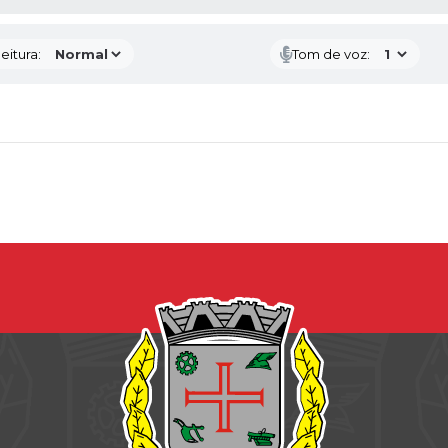
eitura:
Tom de voz: