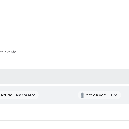
ste evento.
 MÍDIAS
eitura:
Tom de voz: