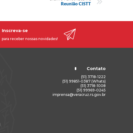
Reunião CISTT
Inscreva-se
para receber nossas novidades!
Contato
(51) 3718-1222
(51) 99851-0387 (Whats)
(51) 3718-1008
(51) 99969-0245
imprensa@veracruz.rs.gov.br