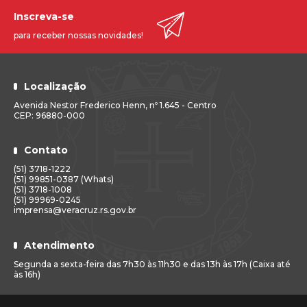
Inscreva-se
para receber nossas novidades!
Localização
Avenida Nestor Frederico Henn, nº 1.645 - Centro
CEP: 96880-000
Contato
(51) 3718-1222
(51) 99851-0387 (Whats)
(51) 3718-1008
(51) 99969-0245
imprensa@veracruz.rs.gov.br
Atendimento
Segunda a sexta-feira das 7h30 às 11h30 e das 13h às 17h (Caixa até
às 16h)