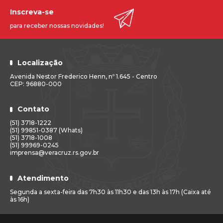
Inscreva-se
para receber nossas novidades!
Localização
Avenida Nestor Frederico Henn, nº 1.645 - Centro
CEP: 96880-000
Contato
(51) 3718-1222
(51) 99851-0387 (Whats)
(51) 3718-1008
(51) 99969-0245
imprensa@veracruz.rs.gov.br
Atendimento
Segunda a sexta-feira das 7h30 às 11h30 e das 13h às 17h (Caixa até
às 16h)