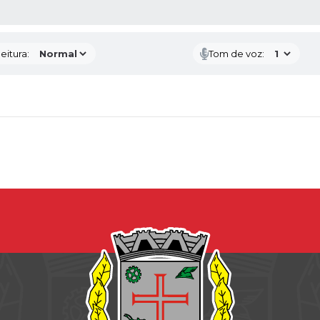
 MÍDIAS
eitura:
Tom de voz: