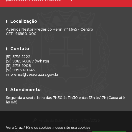
Localização
Avenida Nestor Frederico Henn, nº 1.645 - Centro
CEP: 96880-000
Contato
(51) 3718-1222
(51) 99851-0387 (Whats)
(51) 3718-1008
(51) 99969-0245
imprensa@veracruz.rs.gov.br
Atendimento
Segunda a sexta-feira das 7h30 às 11h30 e das 13h às 17h (Caixa até
às 16h)
Versão do Sistema:
3.5.3 - 19/06/2026
Vera Cruz / RS e os cookies: nosso site usa cookies