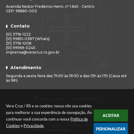
Avenida Nestor Frederico Henn, nº 1.645 - Centro
CEP: 96880-000
Contato
(51) 3718-1222
(51) 99851-0387 (Whats)
(51) 3718-1008
(51) 99969-0245
imprensa@veracruz.rs.gov.br
Atendimento
Segunda a sexta-feira das 7h30 às 11h30 e das 13h às 17h (Caixa até
às 16h)
Versão do Sistema:
3.5.3 - 19/06/2026
Vera Cruz / RS e os cookies: nosso site usa cookies
Portal atualizado em:
07/08/2026 17:10
Dados Abertos
para melhorar a sua experiência de navegação. Ao
ACEITAR
continuar você concorda com a nossa
Política de
© Copyright Instar - 2006-2026. Todos os direitos
Cookies
e
Privacidade
.
PERSONALIZAR
reservados -
Instar Tecnologia