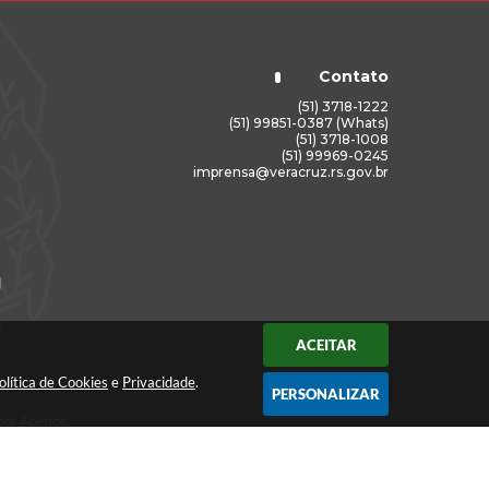
Contato
(51) 3718-1222
(51) 99851-0387 (Whats)
(51) 3718-1008
(51) 99969-0245
imprensa@veracruz.rs.gov.br
ACEITAR
olítica de Cookies
e
Privacidade
.
PERSONALIZAR
os Abertos