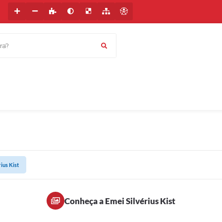
a?
ius Kist
Conheça a Emei Silvérius Kist