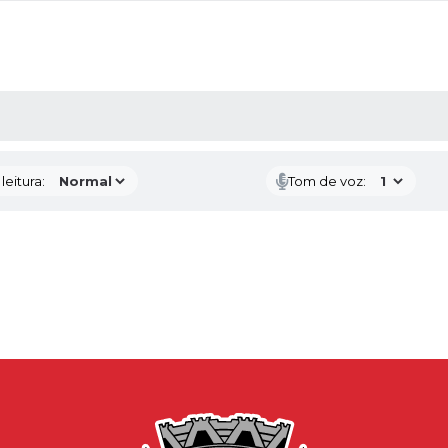
AS MÍDIAS
eitura:
Tom de voz: