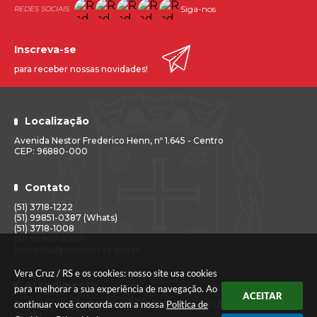
Siga-nos
Inscreva-se
para receber nossas novidades!
Localização
Avenida Nestor Frederico Henn, nº 1.645 - Centro
CEP: 96880-000
Contato
(51) 3718-1222
(51) 99851-0387 (Whats)
(51) 3718-1008
(51) 99969-0245
imprensa@veracruz.rs.gov.br
Vera Cruz / RS e os cookies: nosso site usa cookies
Atendimento
para melhorar a sua experiência de navegação. Ao
ACEITAR
continuar você concorda com a nossa
Política de
Segunda a sexta-feira das 7h30 às 11h30 e das 13h às 17h (Caixa até
às 16h)