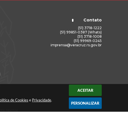
Contato
(51) 3718-1222
(51) 99851-0387 (Whats)
(51) 3718-1008
(51) 99969-0245
imprensa@veracruz.rs.gov.br
ACEITAR
olítica de Cookies
e
Privacidade
.
PERSONALIZAR
dos Abertos