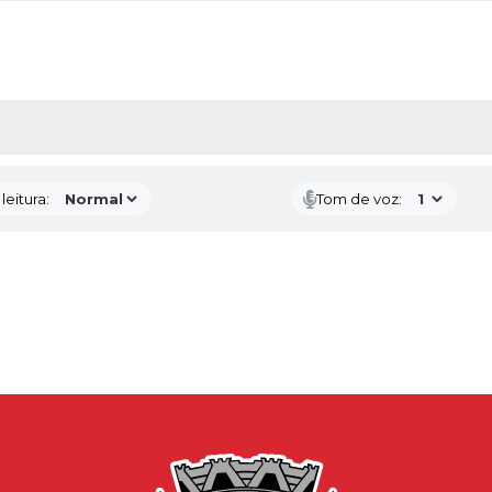
AS MÍDIAS
eitura:
Tom de voz: