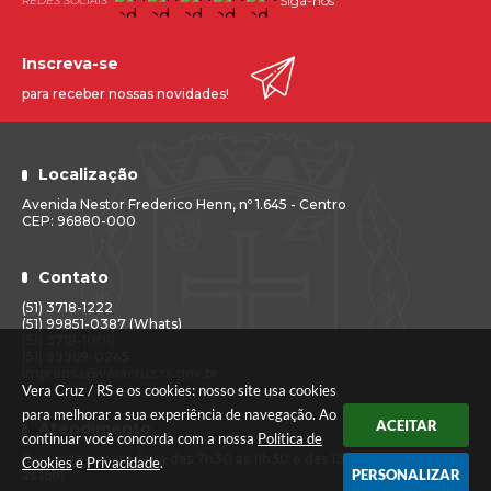
Siga-nos
Inscreva-se
para receber nossas novidades!
Localização
Avenida Nestor Frederico Henn, nº 1.645 - Centro
CEP: 96880-000
Contato
(51) 3718-1222
(51) 99851-0387 (Whats)
(51) 3718-1008
(51) 99969-0245
imprensa@veracruz.rs.gov.br
Vera Cruz / RS e os cookies: nosso site usa cookies
para melhorar a sua experiência de navegação. Ao
ACEITAR
Atendimento
continuar você concorda com a nossa
Política de
Segunda a sexta-feira das 7h30 às 11h30 e das 13h às 17h (Caixa até
Cookies
e
Privacidade
.
PERSONALIZAR
às 16h)