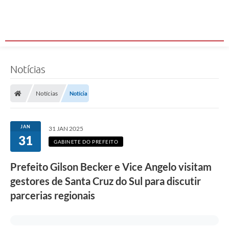
F
Notícias
o
t
o
Notícias
Notícia
:
W
e
l
JAN
31 JAN 2025
l
31
i
GABINETE DO PREFEITO
n
g
t
Prefeito Gilson Becker e Vice Angelo visitam
o
gestores de Santa Cruz do Sul para discutir
n
R
parcerias regionais
o
d
r
i
g