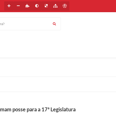
a?
C
r
é
omam posse para a 17ª Legislatura
d
i