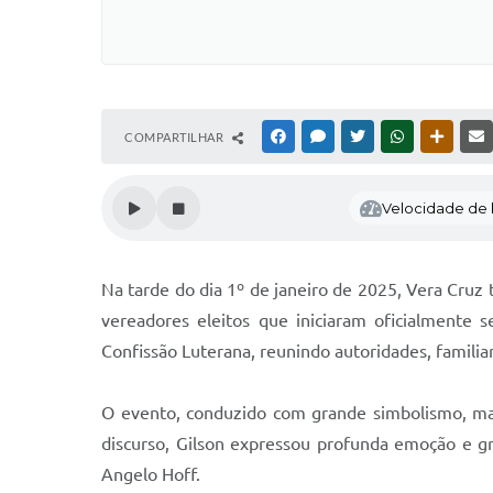
COMPARTILHAR
FACEBOOK
MESSENGER
TWITTER
WHATSAPP
OUTRAS
Velocidade de l
Na tarde do dia 1º de janeiro de 2025, Vera Cru
vereadores eleitos que iniciaram oficialmente 
Confissão Luterana, reunindo autoridades, famili
O evento, conduzido com grande simbolismo, ma
discurso, Gilson expressou profunda emoção e g
Angelo Hoff.