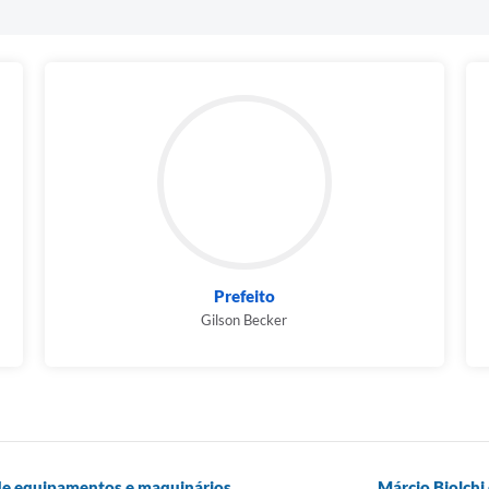
Prefeito
Gilson Becker
 de equipamentos e maquinários
Márcio Biolchi