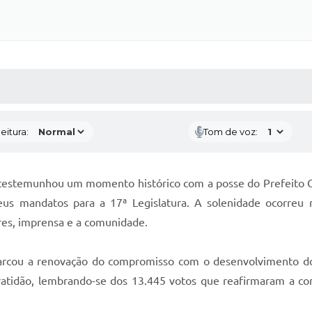
 MÍDIAS
RECEBA NOTÍCIAS
eitura:
Tom de voz:
z testemunhou um momento histórico com a posse do Prefeito G
seus mandatos para a 17ª Legislatura. A solenidade ocorre
ares, imprensa e a comunidade.
rcou a renovação do compromisso com o desenvolvimento do 
ratidão, lembrando-se dos 13.445 votos que reafirmaram a con