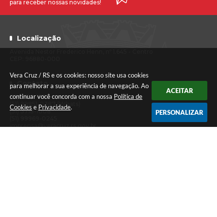
para receber nossas novidades!
Localização
Avenida Nestor Frederico Henn, nº 1.645 - Centro
CEP: 96880-000
Vera Cruz / RS e os cookies: nosso site usa cookies
Contato
para melhorar a sua experiência de navegação. Ao
ACEITAR
continuar você concorda com a nossa
Política de
(51) 3718-1222
(51) 99851-0387 (Whats)
Cookies
e
Privacidade
.
(51) 3718-1008
PERSONALIZAR
(51) 99969-0245
imprensa@veracruz.rs.gov.br
Atendimento
Segunda a sexta-feira das 7h30 às 11h30 e das 13h às 17h (Caixa até
às 16h)
Versão do Sistema:
3.5.3 - 19/06/2026