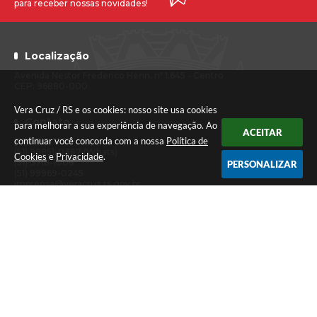
para receber nossas novidades!
Localização
Avenida Nestor Frederico Henn, nº 1.645 - Centro
CEP: 96880-000
Vera Cruz / RS e os cookies: nosso site usa cookies
Contato
para melhorar a sua experiência de navegação. Ao
ACEITAR
continuar você concorda com a nossa
Política de
(51) 3718-1222
(51) 99851-0387 (Whats)
Cookies
e
Privacidade
.
(51) 3718-1008
PERSONALIZAR
(51) 99969-0245
imprensa@veracruz.rs.gov.br
Atendimento
Segunda a sexta-feira das 7h30 às 11h30 e das 13h às 17h (Caixa até
às 16h)
Versão do Sistema:
3.5.3 - 19/06/2026