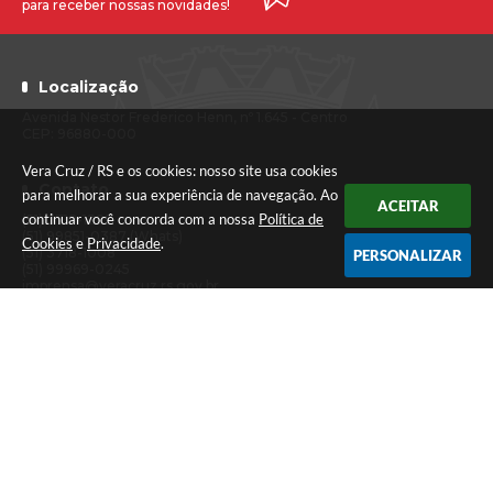
para receber nossas novidades!
Localização
Avenida Nestor Frederico Henn, nº 1.645 - Centro
CEP: 96880-000
Vera Cruz / RS e os cookies: nosso site usa cookies
Contato
para melhorar a sua experiência de navegação. Ao
ACEITAR
continuar você concorda com a nossa
Política de
(51) 3718-1222
(51) 99851-0387 (Whats)
Cookies
e
Privacidade
.
(51) 3718-1008
PERSONALIZAR
(51) 99969-0245
imprensa@veracruz.rs.gov.br
Atendimento
Segunda a sexta-feira das 7h30 às 11h30 e das 13h às 17h (Caixa até
às 16h)
Versão do Sistema:
3.5.3 - 19/06/2026