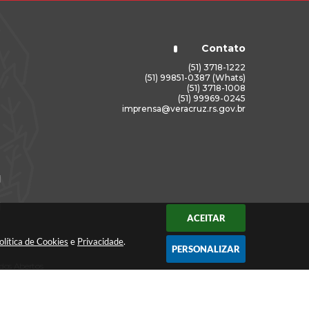
Contato
(51) 3718-1222
(51) 99851-0387 (Whats)
(51) 3718-1008
(51) 99969-0245
imprensa@veracruz.rs.gov.br
ACEITAR
olítica de Cookies
e
Privacidade
.
PERSONALIZAR
dos Abertos