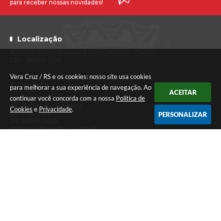
para receber nossas novidades!
Localização
Avenida Nestor Frederico Henn, nº 1.645 - Centro
CEP: 96880-000
Vera Cruz / RS e os cookies: nosso site usa cookies
Contato
para melhorar a sua experiência de navegação. Ao
ACEITAR
continuar você concorda com a nossa
Política de
(51) 3718-1222
(51) 99851-0387 (Whats)
Cookies
e
Privacidade
.
(51) 3718-1008
PERSONALIZAR
(51) 99969-0245
imprensa@veracruz.rs.gov.br
Atendimento
Segunda a sexta-feira das 7h30 às 11h30 e das 13h às 17h (Caixa até
às 16h)
Versão do Sistema:
3.5.3 - 19/06/2026