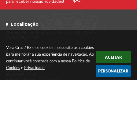
para receber nossas novidades!
Localização
Avenida Nestor Frederico Henn, nº 1.645 - Centro
CEP: 96880-000
Vera Cruz / RS e os cookies: nosso site usa cookies
Contato
para melhorar a sua experiência de navegação. Ao
ACEITAR
continuar você concorda com a nossa
Política de
(51) 3718-1222
(51) 99851-0387 (Whats)
Cookies
e
Privacidade
.
(51) 3718-1008
PERSONALIZAR
(51) 99969-0245
imprensa@veracruz.rs.gov.br
Atendimento
Segunda a sexta-feira das 7h30 às 11h30 e das 13h às 17h (Caixa até
às 16h)
Versão do Sistema:
3.5.3 - 19/06/2026