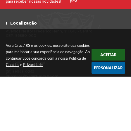
para receber nossas novidades!
Localização
Avenida Nestor Frederico Henn, nº 1.645 - Centro
CEP: 96880-000
Vera Cruz / RS e os cookies: nosso site usa cookies
Contato
para melhorar a sua experiência de navegação. Ao
ACEITAR
continuar você concorda com a nossa
Política de
(51) 3718-1222
(51) 99851-0387 (Whats)
Cookies
e
Privacidade
.
(51) 3718-1008
PERSONALIZAR
(51) 99969-0245
imprensa@veracruz.rs.gov.br
Atendimento
Segunda a sexta-feira das 7h30 às 11h30 e das 13h às 17h (Caixa até
às 16h)
Versão do Sistema:
3.5.3 - 19/06/2026