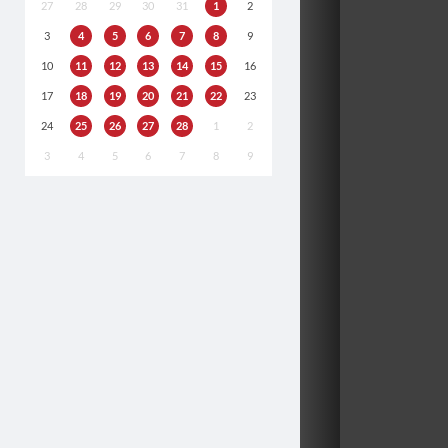
27
28
29
30
31
1
2
3
4
5
6
7
8
9
10
11
12
13
14
15
16
17
18
19
20
21
22
23
24
25
26
27
28
1
2
3
4
5
6
7
8
9