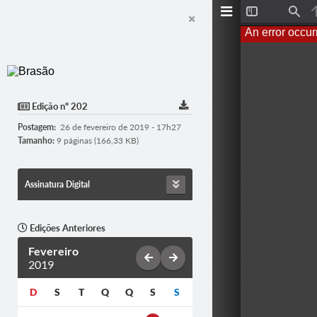
T
F
o
i
An error occur
g
n
g
d
l
e
S
i
d
Edição nº 202
e
b
Postagem:
26 de fevereiro de 2019 - 17h27
a
r
Tamanho:
9 páginas (166,33 KB)
Assinatura Digital
Edições Anteriores
Fevereiro
2019
D
S
T
Q
Q
S
S