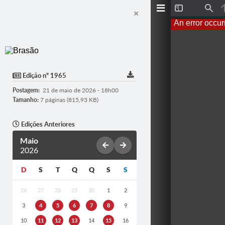
T
F
o
i
An error occur
g
n
g
d
l
e
S
i
d
Edição nº 1965
e
b
Postagem:
21 de maio de 2026 - 18h00
a
r
Tamanho:
7 páginas (815,93 KB)
Edições Anteriores
Maio
2026
D
S
T
Q
Q
S
S
26
27
28
29
30
1
2
3
4
5
6
7
8
9
10
11
12
13
14
15
16