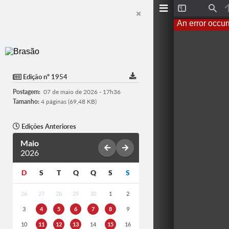
T
F
o
i
An error occur
g
n
g
d
l
e
S
i
d
Edição nº 1954
e
b
Postagem:
07 de maio de 2026 - 17h36
a
r
Tamanho:
4 páginas (69,48 KB)
Edições Anteriores
Maio
2026
D
S
T
Q
Q
S
S
26
27
28
29
30
1
2
3
4
5
6
7
8
9
10
11
12
13
14
15
16