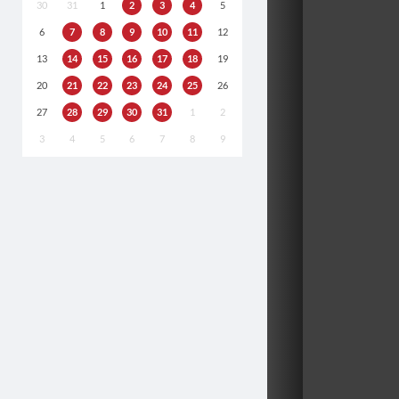
30
31
1
2
3
4
5
6
7
8
9
10
11
12
13
14
15
16
17
18
19
20
21
22
23
24
25
26
27
28
29
30
31
1
2
3
4
5
6
7
8
9