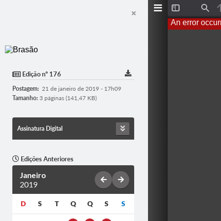
T
F
o
i
An error occur
g
n
g
d
l
e
S
i
d
Edição nº 176
e
b
Postagem:
21 de janeiro de 2019 - 17h09
a
r
Tamanho:
3 páginas (141,47 KB)
Assinatura Digital
Edições Anteriores
Janeiro
2019
D
S
T
Q
Q
S
S