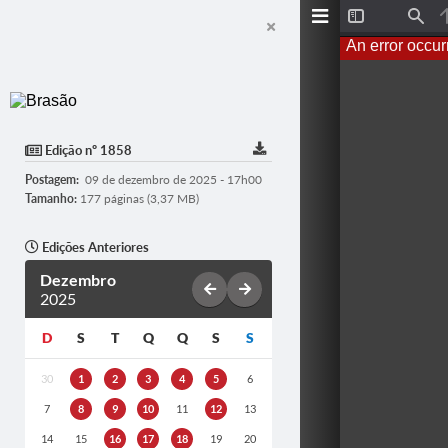
T
F
o
i
An error occur
g
n
g
d
l
e
S
i
d
Edição nº 1858
e
b
Postagem:
09 de dezembro de 2025 - 17h00
a
r
Tamanho:
177 páginas (3,37 MB)
Edições Anteriores
Dezembro
2025
D
S
T
Q
Q
S
S
30
1
2
3
4
5
6
7
8
9
10
11
12
13
14
15
16
17
18
19
20