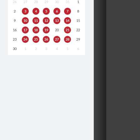
26
27
28
29
30
31
1
2
3
4
5
6
7
8
9
10
11
12
13
14
15
16
17
18
19
20
21
22
23
24
25
26
27
28
29
30
1
2
3
4
5
6