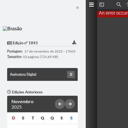
T
F
o
i
An error occur
g
n
g
d
l
e
S
i
d
Edição nº 1843
e
b
Postagem:
17 de novembro de 2025 - 17h03
a
r
Tamanho:
10 páginas (724,69 KB)
Assinatura Digital
Edições Anteriores
Novembro
2025
D
S
T
Q
Q
S
S