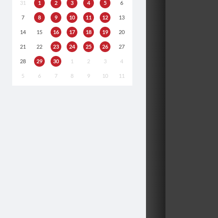
31
1
2
3
4
5
6
7
8
9
10
11
12
13
14
15
16
17
18
19
20
21
22
23
24
25
26
27
28
29
30
1
2
3
4
5
6
7
8
9
10
11