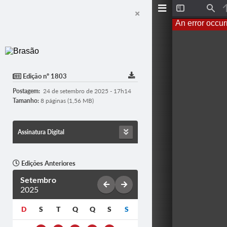
T
F
o
i
An error occur
g
n
g
d
l
e
S
i
d
Edição nº 1803
e
b
Postagem:
24 de setembro de 2025 - 17h14
a
r
Tamanho:
8 páginas (1,56 MB)
Assinatura Digital
Edições Anteriores
Setembro
2025
D
S
T
Q
Q
S
S