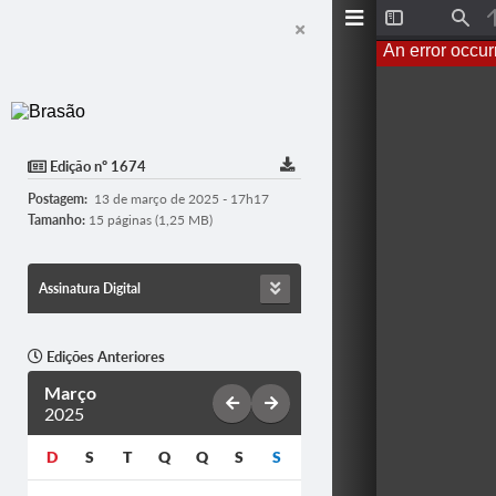
T
F
o
i
An error occur
g
n
g
d
l
e
S
i
d
Edição nº 1674
e
b
Postagem:
13 de março de 2025 - 17h17
a
r
Tamanho:
15 páginas (1,25 MB)
Assinatura Digital
Edições Anteriores
Março
2025
D
S
T
Q
Q
S
S