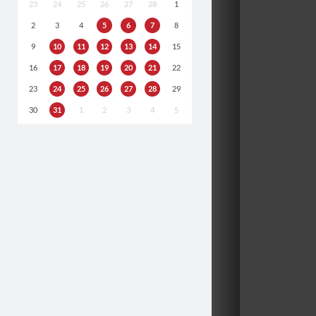
23
24
25
26
27
28
1
2
3
4
5
6
7
8
9
10
11
12
13
14
15
16
17
18
19
20
21
22
23
24
25
26
27
28
29
30
31
1
2
3
4
5