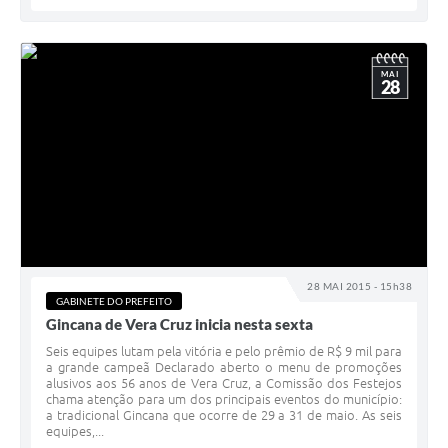
MAI
28
28 MAI 2015 - 15h38
GABINETE DO PREFEITO
Gincana de Vera Cruz inicia nesta sexta
Seis equipes lutam pela vitória e pelo prêmio de R$ 9 mil para
a grande campeã Declarado aberto o menu de promoções
alusivos aos 56 anos de Vera Cruz, a Comissão dos Festejos
chama atenção para um dos principais eventos do município:
a tradicional Gincana que ocorre de 29 a 31 de maio. As seis
equipes,...