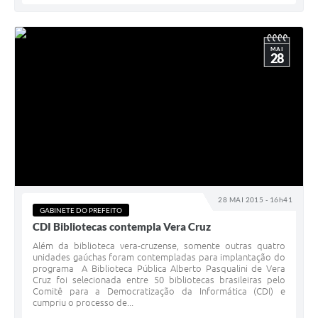
MAI
28
28 MAI 2015 - 16h41
GABINETE DO PREFEITO
CDI Bibliotecas contempla Vera Cruz
Além da biblioteca vera-cruzense, somente outras quatro
unidades gaúchas foram contempladas para implantação do
programa A Biblioteca Pública Alberto Pasqualini de Vera
Cruz foi selecionada entre 50 bibliotecas brasileiras pelo
Comitê para a Democratização da Informática (CDI) e
cumpriu o processo de...