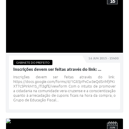
16
16 JUN 2015 - 15h00
GABINETE DO PREFEITO
Inscrições devem ser feitas através do link: ...
Inscrições devem ser feitas através do link:
https://docs.google.com/forms/d/1Glt5jrPxCw3eQdSrihfjPKi
XT7c5PIrkM1S_ITl3gfE/viewform Com o intuito de promover
a cidadania na comunidade vera-cruzense e a conscientização
quanto à arrecadação de cupons ficais na hora da compra, o
Grupo de Educação Fiscal...
JUN