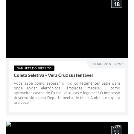
JUN
18
18 JUN 2015 - 08h07
GABINETE DO PREFEITO
Coleta Seletiva - Vera Cruz sustentável
Você sabe como separar o lixo corretamente? Sabe para
onde enviar eletrônicos, lâmpadas, metais? E como
aproveitar cascas de frutas, verduras e legumes? O impresso
desenvolvido pelo Departamento de Meio Ambiente explica
pra você.
JUN