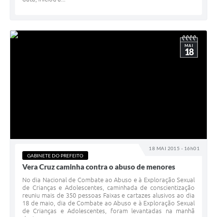
MAI
18
18 MAI 2015 - 16h01
GABINETE DO PREFEITO
Vera Cruz caminha contra o abuso de menores
No dia Nacional de Combate ao Abuso e à Exploração Sexual
de Crianças e Adolescentes, caminhada de conscientização
reuniu mais de 350 pessoas Faixas e cartazes alusivos ao dia
18 de maio, dia de Combate ao Abuso e à Exploração Sexual
de Crianças e Adolescentes, foram levantadas na manhã