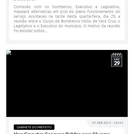
Comissão com os bombeiros, Executivo e Legislativo,
mapeará alternativas em prol do pleno funcionamento do
serviço Aconteceu na tarde desta quarta-feira, dia 29, a
reunião entre o Corpo de Bombeiros Misto de Vera Cruz, o
Legislativo e o Executivo do município. O motivo da reunião
foi estudar juntos...
ABR
29
29 ABR 2015 - 15h35
GABINETE DO PREFEITO