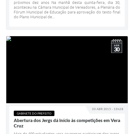
próximos dez anos Na manhã desta quinta-feira, dia 30,
aconteceu na Câmara Municipal de Vereadores, a Plenária do
Fórum Municipal de Educação para aprovação do texto final
do Plano Municipal de...
ABR
30
30 ABR 2015 - 13h28
GABINETE DO PREFEITO
Abertura dos Jergs dá início às competições em Vera
Cruz
Mais de 400 estudantes vera-cruzenses participam dos jogos.