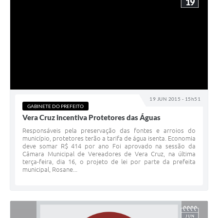
19
19 JUN 2015 - 15h51
GABINETE DO PREFEITO
Vera Cruz incentiva Protetores das Águas
Responsáveis pela preservação das fontes e arroios do
município, protetores terão a tarifa de água isenta. Economia
deve somar R$ 414 por ano Foi aprovado na sessão da
Câmara Municipal de Vereadores de Vera Cruz, na última
terça-feira, dia 16, o projeto de lei por parte da prefeita
municipal, Rosane...
JUN