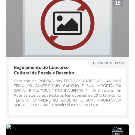
18
18 JUN 2015 - 15h16
Regulamento do Concurso
Cultural de Poesia e Desenho
Concurso de POESIAS dos FESTEJOS FARROUPILHAS 2015
TEMA: “O CAMPEIRISMO GAÚCHO E SUA IMPORTÂNCIA
SOCIAL E CULTURAL” REGULAMENTO 1 – O Concurso de
Poesias alusivo aos Festejos Farroupilhas de 2015 tem como
TEMA:“O CAMPEIRISMO GAÚCHO E SUA IMPORTÂNCIA
SOCIAL E CULTURAL” e resultará na divulgação e...
JUN