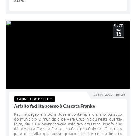
desta...
MAI
15
15 MAI 2015 - 16h26
GABINETE DO PREFEITO
Asfalto facilita acesso à Cascata Franke
Pavimentação em Dona Josefa contempla o plano turístico
do município O município de Vera Cruz iniciou nesta quarta-
feira, dia 13, a pavimentação asfáltica em Dona Josefa que
dá acesso a Cascata Franke, no Cantinho Colonial. O recurso
para o asfalto que possui pouco mais de um quilômetro