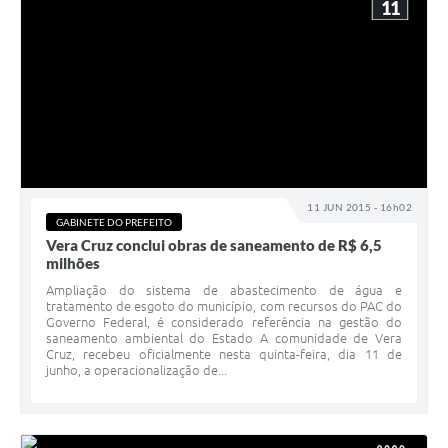
11
11 JUN 2015 - 16h02
GABINETE DO PREFEITO
Vera Cruz conclui obras de saneamento de R$ 6,5
milhões
Ampliação do sistema de abastecimento de água e
tratamento de esgoto do município, com recursos do PAC do
Governo Federal, é considerado referência na gestão do
saneamento ambiental do Estado A comunidade de Vera
Cruz, recebeu oficialmente nesta quinta-feira, dia 11 de
junho, a operacionalização de...