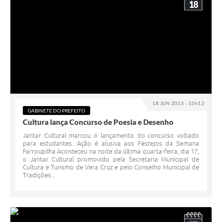
18
18 JUN 2015 - 15h12
GABINETE DO PREFEITO
Cultura lança Concurso de Poesia e Desenho
Jantar Cultural marcou o lançamento do concurso voltado
para estudantes. Ação é alusiva aos Festejos da Semana
Farroupilha Aconteceu na noite da última quarta-feira, dia 17,
o Jantar Cultural promovido pela Secretaria Municipal de
Cultura e Turismo de Vera Cruz e pelo Conselho Municipal de
Tradições...