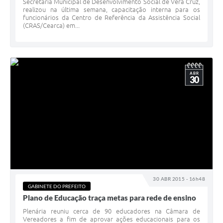
Secretaria Municipal de Desenvolvimento Social de Vera Cruz,
realizou na última semana, capacitação interna para os
funcionários da Centro de Referência da Assistência Social
(CRAS/Cearca) em...
ABR
30
30 ABR 2015 - 16h48
GABINETE DO PREFEITO
Plano de Educação traça metas para rede de ensino
Plenária reuniu cerca de 90 educadores na Câmara de
Vereadores a fim de aprovar ações educacionais para os