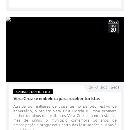
MAI
20
20 MAI 2015 - 16h58
GABINETE DO PREFEITO
Vera Cruz se embeleza para receber turistas
Atraída por milhares de visitantes no período festivo de
aniversário, o projeto Vera Cruz Florida e Limpa promete
encher os olhos dos visitantes Vera Cruz está em festa. No
mês de junho, o município comemora 56 anos de
emancipação e progresso. Dentro das festividades alusivas à
data, iniciou a...