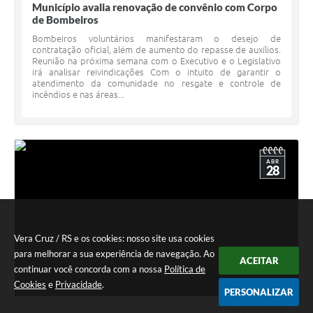
Município avalia renovação de convênio com Corpo
de Bombeiros
Bombeiros voluntários manifestaram o desejo de
contratação oficial, além de aumento do repasse de auxílios.
Reunião na próxima semana com o Executivo e o Legislativo
irá analisar reivindicações Com o intuito de garantir o
atendimento da comunidade no resgate e controle de
incêndios e nas áreas...
ABR
28
Vera Cruz / RS e os cookies: nosso site usa cookies
para melhorar a sua experiência de navegação. Ao
ACEITAR
continuar você concorda com a nossa
Política de
Cookies
e
Privacidade
.
PERSONALIZAR
28 ABR 2015 - 11h24