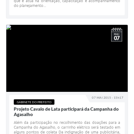
que e atua na orientação, capacitação e acompanhamento
do planejamento...
MAI
07
07 MAI 2015 - 15h17
GABINETE DO PREFEITO
Projeto Cavalo de Lata participará da Campanha do
Agasalho
Além da participação no recolhimento das doações para a
Campanha do Agasalho, o carrinho elétrico será testado em
alguns pontos de coleta Da indignação de uma publicitária,