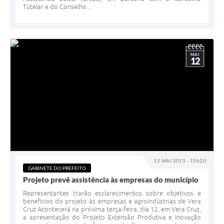
Tutelar e do Conselho...
MAI
12
12 MAI 2015 - 15h20
GABINETE DO PREFEITO
Projeto prevê assistência às empresas do município
Representantes trarão esclarecimentos sobre objetivos e
benefícios do projeto às empresas e agroindústrias de Vera
Cruz Acontecerá na próxima terça-feira, dia 12, em Vera Cruz,
a apresentação do Projeto Extensão Produtiva e Inovação