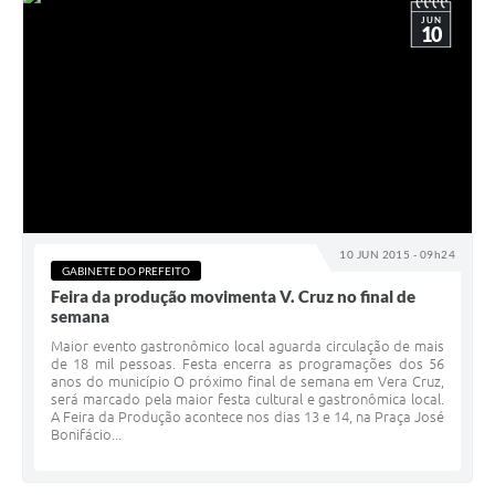
JUN
10
10 JUN 2015 - 09h24
GABINETE DO PREFEITO
Feira da produção movimenta V. Cruz no final de
semana
Maior evento gastronômico local aguarda circulação de mais
de 18 mil pessoas. Festa encerra as programações dos 56
anos do município O próximo final de semana em Vera Cruz,
será marcado pela maior festa cultural e gastronômica local.
A Feira da Produção acontece nos dias 13 e 14, na Praça José
Bonifácio...