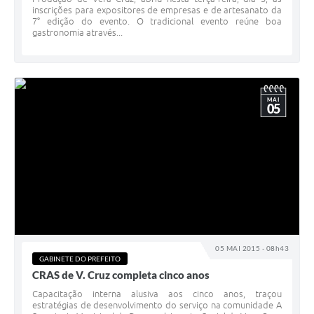
inscrições para expositores de empresas e de artesanato da
7° edição do evento. O tradicional evento reúne boa
gastronomia através...
MAI
05
05 MAI 2015 - 08h43
GABINETE DO PREFEITO
CRAS de V. Cruz completa cinco anos
Capacitação interna alusiva aos cinco anos, traçou
estratégias de desenvolvimento do serviço na comunidade A