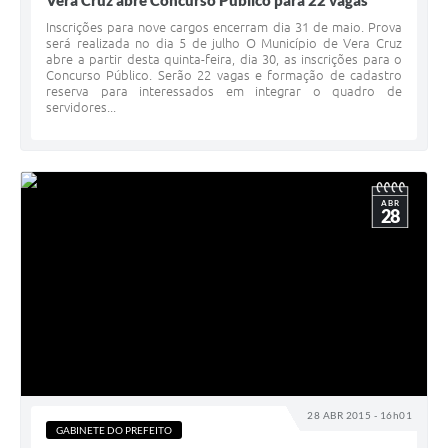
Vera Cruz abre Concurso Público para 22 vagas
Inscrições para nove cargos encerram dia 31 de maio. Prova
será realizada no dia 5 de julho O Município de Vera Cruz
abre a partir desta quinta-feira, dia 30, as inscrições para o
Concurso Público. Serão 22 vagas e formação de cadastro
reserva para interessados em integrar o quadro de
servidores...
ABR
28
28 ABR 2015 - 16h01
GABINETE DO PREFEITO