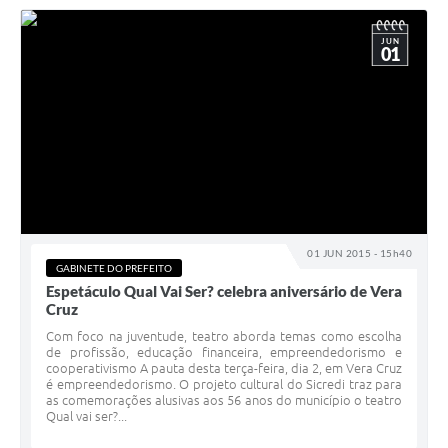
JUN
01
01 JUN 2015 - 15h40
GABINETE DO PREFEITO
Espetáculo Qual Vai Ser? celebra aniversário de Vera
Cruz
Com foco na juventude, teatro aborda temas como escolha
de profissão, educação financeira, empreendedorismo e
cooperativismo A pauta desta terça-feira, dia 2, em Vera Cruz
é empreendedorismo. O projeto cultural do Sicredi traz para
as comemorações alusivas aos 56 anos do município o teatro
Qual vai ser?...