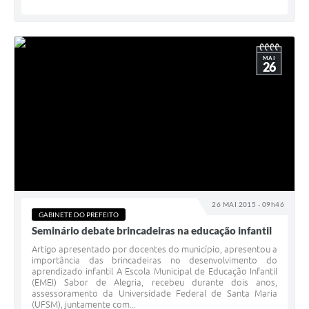
MAI
26
26 MAI 2015 - 09h46
GABINETE DO PREFEITO
Seminário debate brincadeiras na educação infantil
Artigo apresentado por docentes do município, apresentou a
importância das brincadeiras no desenvolvimento do
aprendizado infantil A Escola Municipal de Educação Infantil
(EMEI) Sabor de Alegria, recebeu durante dois anos,
assessoramento da Universidade Federal de Santa Maria
(UFSM), juntamente com...