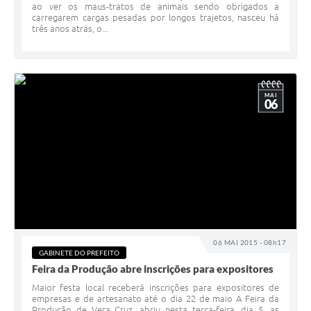
ao ver os maus-tratos de animais sendo obrigados a
carregarem cargas pesadas por longos trajetos, nasceu há
três anos atrás, o...
MAI
06
06 MAI 2015 - 08h17
GABINETE DO PREFEITO
Feira da Produção abre inscrições para expositores
Maior festa local receberá inscrições para expositores de
empresas e de artesanato até o dia 22 de maio A Feira da
Produção de Vera Cruz, abriu nesta terça-feira, dia 5, as