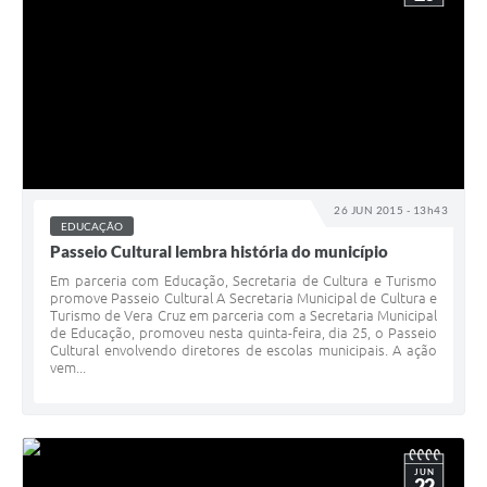
26 JUN 2015 - 13h43
EDUCAÇÃO
Passeio Cultural lembra história do município
Em parceria com Educação, Secretaria de Cultura e Turismo
promove Passeio Cultural A Secretaria Municipal de Cultura e
Turismo de Vera Cruz em parceria com a Secretaria Municipal
de Educação, promoveu nesta quinta-feira, dia 25, o Passeio
Cultural envolvendo diretores de escolas municipais. A ação
vem...
JUN
22