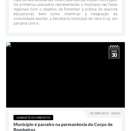
Os primeiros colocados representarão o município nas fases
regionais Com o objetivo de fomentar a prática do esporte
educacional, bem como incentivar a integração da
comunidade escolar, a Secretaria Municipal de Vera Cruz, em
parceria com a...
ABR
30
30 ABR 2015 - 10h01
GABINETE DO PREFEITO
Município é parceiro na permanência do Corpo de
Bombeiros