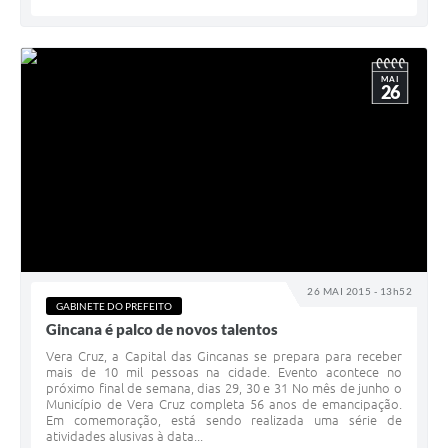
MAI
26
26 MAI 2015 - 13h52
GABINETE DO PREFEITO
Gincana é palco de novos talentos
Vera Cruz, a Capital das Gincanas se prepara para receber
mais de 10 mil pessoas na cidade. Evento acontece no
próximo final de semana, dias 29, 30 e 31 No mês de junho o
Município de Vera Cruz completa 56 anos de emancipação.
Em comemoração, está sendo realizada uma série de
atividades alusivas à data...