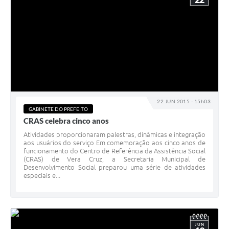
22 JUN 2015 - 15h03
GABINETE DO PREFEITO
CRAS celebra cinco anos
Atividades proporcionaram palestras, dinâmicas e integração
aos usuários do serviço Em comemoração aos cinco anos de
funcionamento do Centro de Referência da Assistência Social
(CRAS) de Vera Cruz, a Secretaria Municipal de
Desenvolvimento Social preparou uma série de atividades
especiais e...
JUN