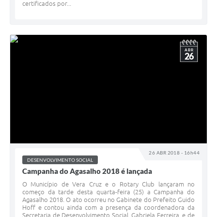
certificados por...
ABR
26
26 ABR 2018 - 16h44
DESENVOLVIMENTO SOCIAL
Campanha do Agasalho 2018 é lançada
O Município de Vera Cruz e o Rotary Club lançaram no
começo da tarde desta quarta-feira (25) a Campanha do
Agasalho 2018. O ato ocorreu no Gabinete do Prefeito Guido
Hoff e contou ainda com a presença da coordenadora da
Secretaria de Desenvolvimento Social, Gabriela Ferreira, e de