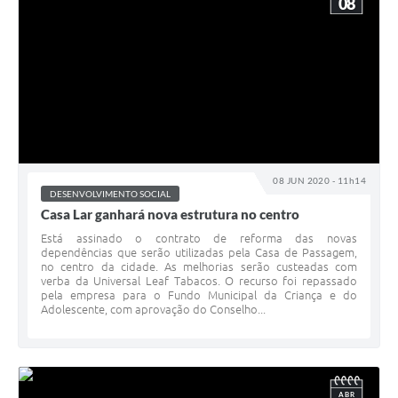
08
08 JUN 2020 - 11h14
DESENVOLVIMENTO SOCIAL
Casa Lar ganhará nova estrutura no centro
Está assinado o contrato de reforma das novas
dependências que serão utilizadas pela Casa de Passagem,
no centro da cidade. As melhorias serão custeadas com
verba da Universal Leaf Tabacos. O recurso foi repassado
pela empresa para o Fundo Municipal da Criança e do
Adolescente, com aprovação do Conselho...
ABR