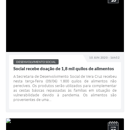
10 JUN 2020 - 16h52
DESENVOLVIMENTO SOCIAL
Social recebe doação de 1,8 mil quilos de alimentos
A Secretaria de Desenvolvimento Social de Vera Cruz recebeu
nesta terça-feira (09/06) 1.800 quilos de alimentos não
perecíveis. Os produtos serão utilizados para complementar
as cestas básicas repassadas às famílias em situação de
vulnerabilidade devido à pandemia. Os alimentos são
provenientes de uma...
JUN