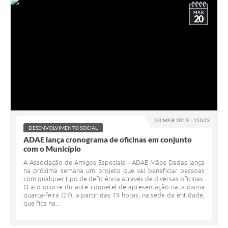
MAR
20
20 MAR 2019 - 15h23
DESENVOLVIMENTO SOCIAL
ADAE lança cronograma de oficinas em conjunto
com o Município
A Associação de Amigos Especiais – ADAE Mãos Dadas lança
na próxima semana um projeto que vai beneficiar pessoas
com qualquer tipo de deficiência através de diversas oficinas.
O ato ocorre durante coquetel de apresentação na próxima
quarta-feira (27), a partir das 19 horas, na sede da entidade,
que fica na...