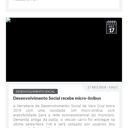
DEZ
17
17 DEZ 2018 - 11h21
DESENVOLVIMENTO SOCIAL
Desenvolvimento Social recebe micro-ônibus
A Secretaria de Desenvolvimento Social de Vera Cruz entra
2019 com uma novidade. Um micro-ônibus com
acessibilidade para a rede socioassistencial do município.
Demanda antiga da pasta, o veículo carro foi entregue na
última sexta-feira (14) e será utilizado por usuários dos