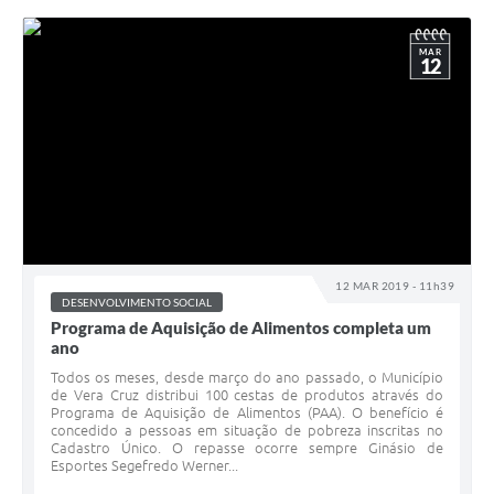
MAR
12
12 MAR 2019 - 11h39
DESENVOLVIMENTO SOCIAL
Programa de Aquisição de Alimentos completa um
ano
Todos os meses, desde março do ano passado, o Município
de Vera Cruz distribui 100 cestas de produtos através do
Programa de Aquisição de Alimentos (PAA). O benefício é
concedido a pessoas em situação de pobreza inscritas no
Cadastro Único. O repasse ocorre sempre Ginásio de
Esportes Segefredo Werner...