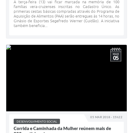
A terça-feira (13) vai ficar marcada na memória de 100
famílias vera-cruzenses inscritas no Cadastro Único. As
primeiras cestas básicas compradas através do Programa de
Aquisição de Alimentos (PAA) serão entregues às 14 horas, no
Ginásio de Esportes Segefredo Werner (Guidão). A iniciativa
também beneficia...
MAR
05
05 MAR 2018 - 15h22
DESENVOLVIMENTO SOCIAL
Corrida e Caminhada da Mulher reúnem mais de