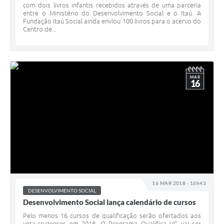
com dois livros infantis recebidos através de uma parceria
entre o Ministério do Desenvolvimento Social e o Itaú. A
Fundação Itaú Social ainda enviou 100 livros para o acervo do
Centro de...
MAR
16
16 MAR 2018 - 16h43
DESENVOLVIMENTO SOCIAL
Desenvolvimento Social lança calendário de cursos
Pelo menos 16 cursos de qualificação serão ofertados aos
vera-cruzenses em 2018. O Programa Qualifica VC vai ser