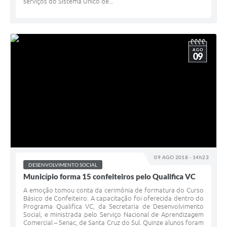
serviços do Sistema Único de...
AGO
09
09 AGO 2018 - 14h23
DESENVOLVIMENTO SOCIAL
Município forma 15 confeiteiros pelo Qualifica VC
A emoção tomou conta da cerimônia de formatura do Curso
Básico de Confeiteiro. A capacitação foi oferecida dentro do
Programa Qualifica VC, da Secretaria de Desenvolvimento
Social, e ministrada pelo Serviço Nacional de Aprendizagem
Comercial – Senac, de Santa Cruz do Sul. Quinze alunos foram