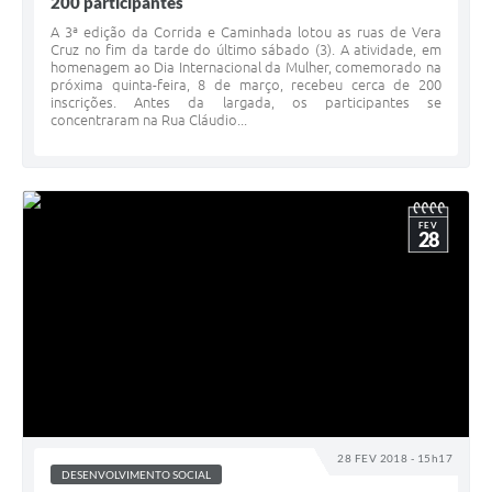
200 participantes
A 3ª edição da Corrida e Caminhada lotou as ruas de Vera
Cruz no fim da tarde do último sábado (3). A atividade, em
homenagem ao Dia Internacional da Mulher, comemorado na
próxima quinta-feira, 8 de março, recebeu cerca de 200
inscrições. Antes da largada, os participantes se
concentraram na Rua Cláudio...
FEV
28
28 FEV 2018 - 15h17
DESENVOLVIMENTO SOCIAL