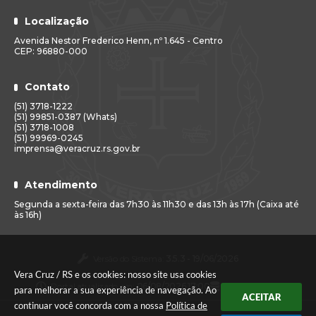
Localização
Avenida Nestor Frederico Henn, nº 1.645 - Centro
CEP: 96880-000
Contato
(51) 3718-1222
(51) 99851-0387 (Whats)
(51) 3718-1008
(51) 99969-0245
imprensa@veracruz.rs.gov.br
Atendimento
Segunda a sexta-feira das 7h30 às 11h30 e das 13h às 17h (Caixa até
às 16h)
Versão do Sistema:
3.5.3 - 19/06/2026
Vera Cruz / RS e os cookies: nosso site usa cookies
Portal atualizado em:
06/08/2026 17:00
Dados Abertos
para melhorar a sua experiência de navegação. Ao
ACEITAR
continuar você concorda com a nossa
Política de