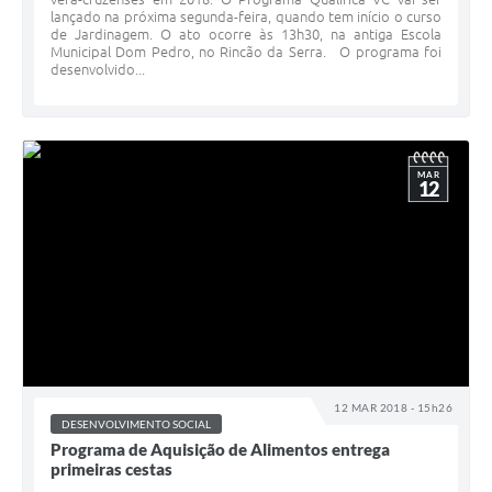
lançado na próxima segunda-feira, quando tem início o curso
de Jardinagem. O ato ocorre às 13h30, na antiga Escola
Municipal Dom Pedro, no Rincão da Serra. O programa foi
desenvolvido...
MAR
12
12 MAR 2018 - 15h26
DESENVOLVIMENTO SOCIAL
Programa de Aquisição de Alimentos entrega
primeiras cestas