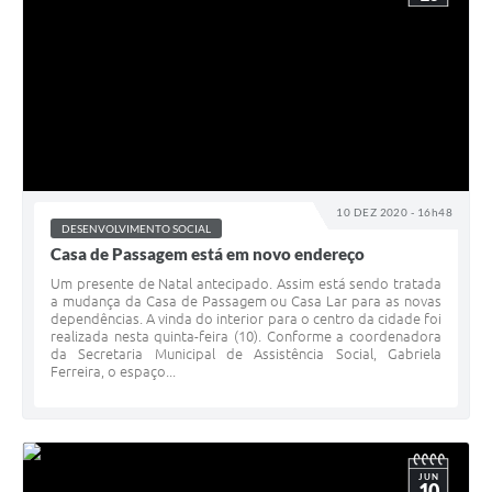
10 DEZ 2020 - 16h48
DESENVOLVIMENTO SOCIAL
Casa de Passagem está em novo endereço
Um presente de Natal antecipado. Assim está sendo tratada
a mudança da Casa de Passagem ou Casa Lar para as novas
dependências. A vinda do interior para o centro da cidade foi
realizada nesta quinta-feira (10). Conforme a coordenadora
da Secretaria Municipal de Assistência Social, Gabriela
Ferreira, o espaço...
JUN
10