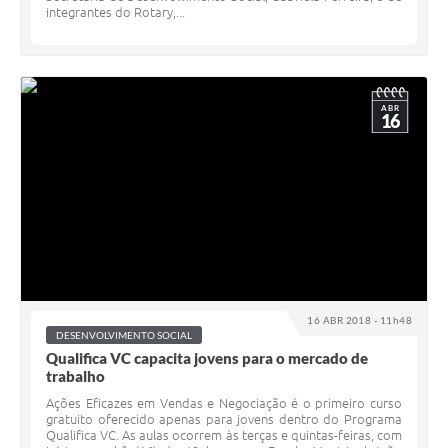
integrantes do Rotary,...
ABR
16
16 ABR 2018 - 11h48
DESENVOLVIMENTO SOCIAL
Qualifica VC capacita jovens para o mercado de
trabalho
Ações Eficazes em Vendas e Negociação é o primeiro curso
gratuito oferecido apenas para jovens dentro do Programa
Qualifica VC. As aulas ocorrem às terças e quintas-feiras, com