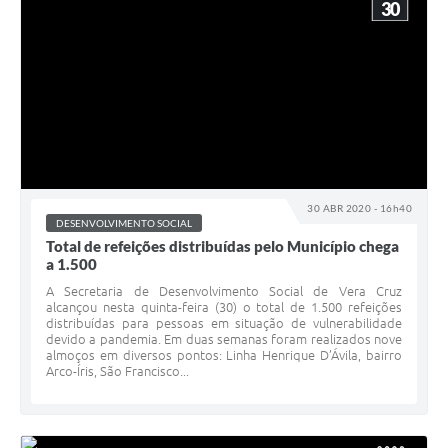
30
30 ABR 2020 - 16h40
DESENVOLVIMENTO SOCIAL
Total de refeições distribuídas pelo Município chega
a 1.500
A Secretaria de Desenvolvimento Social de Vera Cruz
alcançou nesta quinta-feira (30) o total de 1.500 refeições
distribuídas para pessoas em situação de vulnerabilidade
devido a pandemia. Em duas semanas foram realizados nove
almoços em diversos pontos: Linha Henrique D’Ávila, bairro
Arco-Íris, São Francisco...