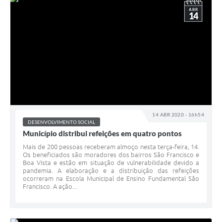
ABR
14
14 ABR 2020 - 16h54
DESENVOLVIMENTO SOCIAL
Município distribui refeições em quatro pontos
Mais de 200 pessoas receberam almoço nesta terça-feira, 14.
Os beneficiados são moradores dos bairros São Francisco e
Boa Vista e estão em situação de vulnerabilidade devido a
pandemia. A elaboração e a distribuição das refeições
ocorreram na Escola Municipal de Ensino Fundamental São
Francisco. A ação...