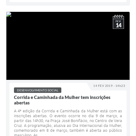
FEV
14
14 FEV 2019 - 14h23
DESENVOLVIMENTO SOCIAL
Corrida e Caminhada da Mulher tem inscrições
abertas
A 4ª edição da Corrida e Caminhada da Mulher está com as
inscrições abertas. O evento ocorre no dia 9 de março, a
partir das 14h30, na Praça José Bonifácio, no Centro de Vera
Cruz. A programação, alusiva ao Dia Internacional da Mulher,
comemorado em 8 de março, também é aberta ao público
masculino. As...