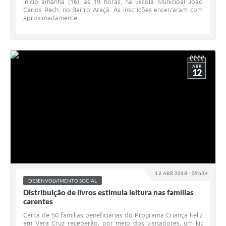
início amanhã (16), às 19 horas, na Escola Municipal João
Carlos Rech, no Bairro Araçá. As inscrições encerraram com
aproximadamente...
ABR
12
12 ABR 2018 - 09h34
DESENVOLVIMENTO SOCIAL
Distribuição de livros estimula leitura nas famílias
carentes
Cerca de 50 famílias beneficiárias do Programa Criança Feliz
em Vera Cruz receberão, por meio dos visitadores, um kit