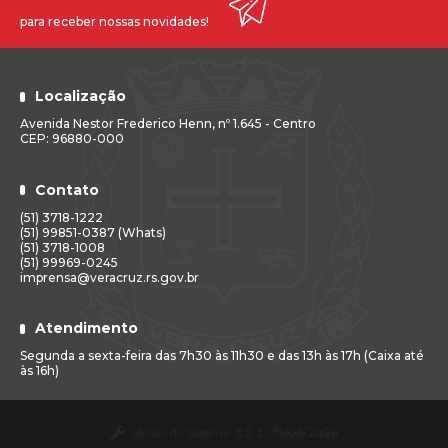
para receber nossas novidades!
Localização
Avenida Nestor Frederico Henn, nº 1.645 - Centro
CEP: 96880-000
Contato
(51) 3718-1222
(51) 99851-0387 (Whats)
(51) 3718-1008
(51) 99969-0245
imprensa@veracruz.rs.gov.br
Atendimento
Segunda a sexta-feira das 7h30 às 11h30 e das 13h às 17h (Caixa até
às 16h)
Versão do Sistema:
3.5.3 - 19/06/2026