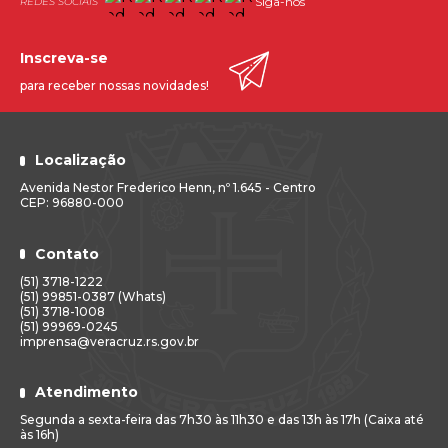
Siga-nos
Inscreva-se
para receber nossas novidades!
Localização
Avenida Nestor Frederico Henn, nº 1.645 - Centro
CEP: 96880-000
Contato
(51) 3718-1222
(51) 99851-0387 (Whats)
(51) 3718-1008
(51) 99969-0245
imprensa@veracruz.rs.gov.br
Atendimento
Segunda a sexta-feira das 7h30 às 11h30 e das 13h às 17h (Caixa até
às 16h)