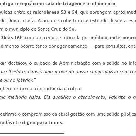
ntiga recepção em sala de triagem e acolhimento
.
ibuídas entre as
microáreas 53 e 54
, que abrangem aproxim
 de Dona Josefa. A área de cobertura se estende desde a estra
om o município de Santa Cruz do Sul.
13h às 16h
, com uma equipe formada por
médico, enfermeiro
endimento ocorre tanto por agendamento — para consultas, 
ker
destacou o cuidado da Administração com a saúde no inte
e acolhedora, é mais uma prova do nosso compromisso com ca
 ou no interior.”
ambém reforçou a importância da obra:
a melhoria física. Ela qualifica o atendimento, valoriza o
 reafirma o compromisso da atual gestão com uma saúde pública
audável e digno para todos.
___________________________