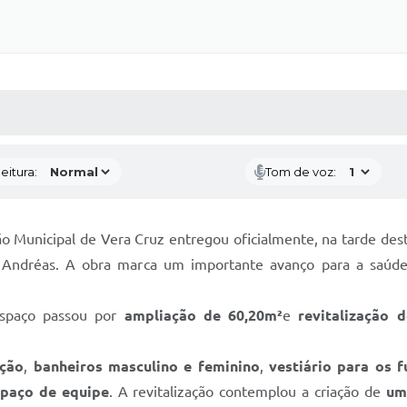
 MÍDIAS
RECEBA NOTÍCIAS
eitura:
Tom de voz:
 Municipal de Vera Cruz entregou oficialmente, na tarde dest
 Andréas. A obra marca um importante avanço para a saúde
espaço passou por
ampliação de 60,20m²
e
revitalização 
pção
,
banheiros masculino e feminino
,
vestiário para os f
spaço de equipe
. A revitalização contemplou a criação de
um