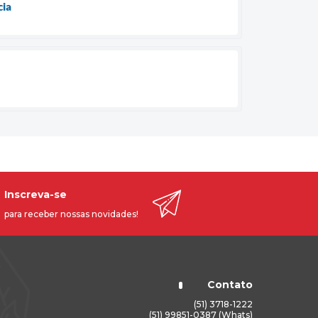
cia
Inscreva-se
para receber nossas novidades!
Contato
(51) 3718-1222
(51) 99851-0387 (Whats)