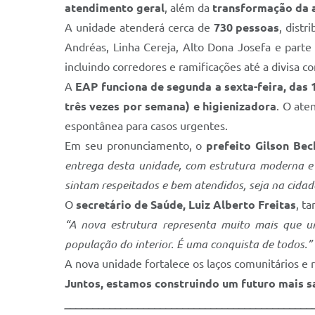
atendimento geral
, além da
transformação da a
A unidade atenderá cerca de
730 pessoas
, distr
Andréas, Linha Cereja, Alto Dona Josefa e parte
incluindo corredores e ramificações até a divisa c
A
EAP funciona de segunda a sexta-feira, das 
três vezes por semana) e higienizadora
. O at
espontânea para casos urgentes.
Em seu pronunciamento, o
prefeito Gilson Bec
entrega desta unidade, com estrutura moderna 
sintam respeitados e bem atendidos, seja na cidade
O
secretário de Saúde, Luiz Alberto Freitas
, t
“A nova estrutura representa muito mais que um
população do interior. É uma conquista de todos.”
A nova unidade fortalece os laços comunitários e
Juntos, estamos construindo um futuro mais s
____________________________________________