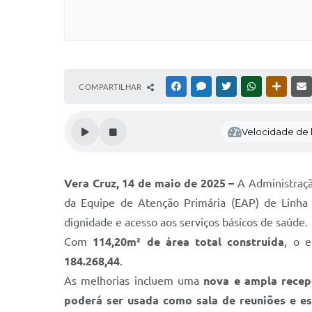
COMPARTILHAR
FACEBOOK
MESSENGER
TWITTER
WHATSAPP
OUTRAS
Velocidade de l
Vera Cruz, 14 de maio de 2025 –
A Administração
da Equipe de Atenção Primária (EAP) de Linha
dignidade e acesso aos serviços básicos de saúde.
Com
114,20m² de área total construída
, o 
184.268,44
.
As melhorias incluem uma
nova e ampla rece
poderá ser usada como sala de reuniões e e