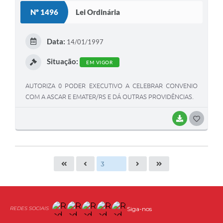
S
Nº 1496
Lei Ordinária
T
E
Data:
14/01/1997
I
Situação:
EM VIGOR
AUTORIZA 0 PODER EXECUTIVO A CELEBRAR CONVENIO
COM A ASCAR E EMATER/RS E DÁ OUTRAS PROVIDÊNCIAS.
BAIXAR
G
O
S
T
E
I
Siga-nos