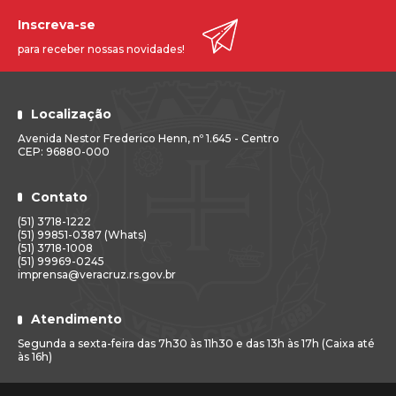
Inscreva-se
para receber nossas novidades!
Localização
Avenida Nestor Frederico Henn, nº 1.645 - Centro
CEP: 96880-000
Contato
(51) 3718-1222
(51) 99851-0387 (Whats)
(51) 3718-1008
(51) 99969-0245
imprensa@veracruz.rs.gov.br
Atendimento
Segunda a sexta-feira das 7h30 às 11h30 e das 13h às 17h (Caixa até
às 16h)