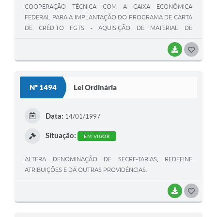
COOPERAÇÃO TÉCNICA COM A CAIXA ECONÔMICA
FEDERAL PARA A IMPLANTAÇÃO DO PROGRAMA DE CARTA
DE CRÉDITO FGTS - AQUISIÇÃO DE MATERIAL DE
CONSTRUÇÃO, E DÁ OUTRAS PROVIDÊNCIAS.
BAIXAR
G
O
S
Nº 1494
Lei Ordinária
T
E
Data:
14/01/1997
I
Situação:
EM VIGOR
ALTERA DENOMINAÇÃO DE SECRE-TARIAS, REDEFINE
ATRIBUIÇÕES E DÁ OUTRAS PROVIDÉNCIAS.
BAIXAR
G
O