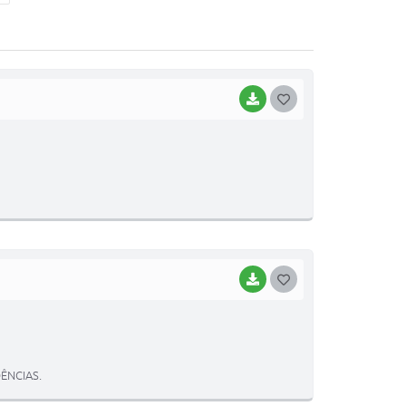
BAIXAR
G
O
S
T
E
I
BAIXAR
G
O
S
T
ÊNCIAS.
E