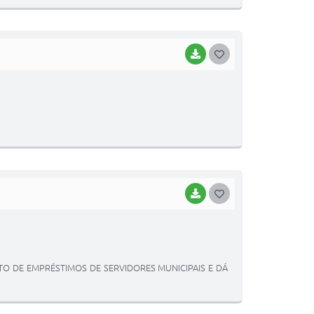
E
I
BAIXAR
G
O
S
T
E
I
BAIXAR
G
O
S
T
O DE EMPRÉSTIMOS DE SERVIDORES MUNICIPAIS E DÁ
E
I