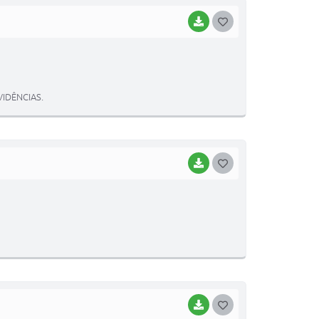
BAIXAR
G
O
S
T
IDÊNCIAS.
E
I
BAIXAR
G
O
S
T
E
I
BAIXAR
G