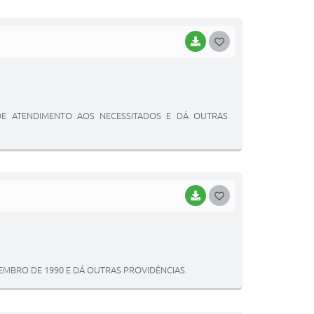
I
BAIXAR
G
O
S
T
S DE ATENDIMENTO AOS NECESSITADOS E DÁ OUTRAS
E
I
BAIXAR
G
O
S
T
ZEMBRO DE 1990 E DÁ OUTRAS PROVIDÊNCIAS.
E
I