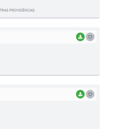
T
TRAS PROVIDÊNCIAS.
E
I
BAIXAR
G
O
S
T
E
I
BAIXAR
G
O
S
T