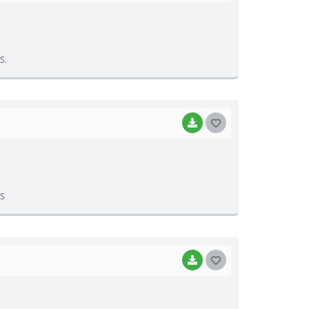
O
S
T
S.
E
I
BAIXAR
G
O
S
T
S
E
I
BAIXAR
G
O
S