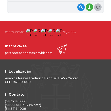
VISUALIZAR
BAIXAR
G
O
S
T
Siga-nos
E
Inscreva-se
I
para receber nossas novidades!
Localização
Avenida Nestor Frederico Henn, nº 1.645 - Centro
CEP: 96880-000
Contato
(51) 3718-1222
(51) 99851-0387 (Whats)
(51) 3718-1008